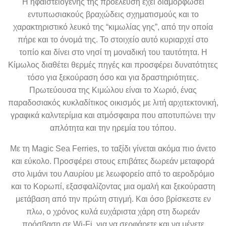
Η ηφαιστειογενής της προέλευση έχει διαμορφώσει
εντυπωσιακούς βραχώδεις σχηματισμούς και το
χαρακτηριστικό λευκό της “κιμωλίας γης”, από την οποία
πήρε και το όνομά της. Το στοιχείο αυτό κυριαρχεί στο
τοπίο και δίνει στο νησί τη μοναδική του ταυτότητα. Η
Κίμωλος διαθέτει θερμές πηγές και προσφέρει δυνατότητες
τόσο για ξεκούραση όσο και για δραστηριότητες.
Πρωτεύουσα της Κιμώλου είναι το Χωριό, ένας
παραδοσιακός κυκλαδίτικος οικισμός με λιτή αρχιτεκτονική,
γραφικά καλντερίμια και ατμόσφαιρα που αποτυπώνει την
απλότητα και την ηρεμία του τόπου.
Με τη Magic Sea Ferries, το ταξίδι γίνεται ακόμα πιο άνετο
και εύκολο. Προσφέρει στους επιβάτες δωρεάν μεταφορά
στο λιμάνι του Λαυρίου με λεωφορείο από το αεροδρόμιο
και το Κορωπί, εξασφαλίζοντας μια ομαλή και ξεκούραστη
μετάβαση από την πρώτη στιγμή. Και όσο βρίσκεστε εν
πλω, ο χρόνος κυλά ευχάριστα χάρη στη δωρεάν
πρόσβαση σε Wi-Fi, για να σερφάρετε και να μένετε