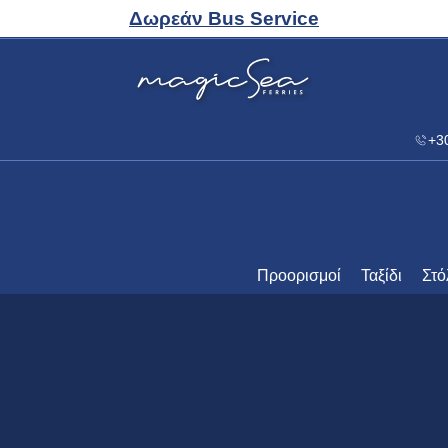
CLUB
Δωρεάν Bus Service
Ελληνικά
Web Check-in
Αλλαγή/ Ακύρωση Κράτησης
+3
Προορισμοί
Ταξίδι
Στό